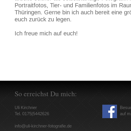
Portraitfotos, Tier- und Familienfotos im R
Thüringen. Gerne bin ich auch bereit eine gr
euch zurück zu legen.
Ich freue mich auf euch!
So erreichst Du mich:
Uli Kirchner
Besuc
Tel. 0175|5442626
auf m
info@uli-kirchner-fotografie.de